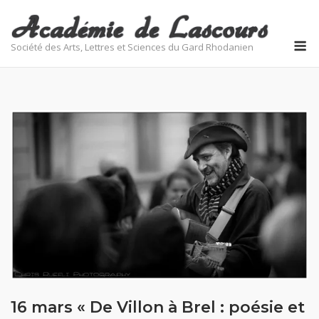
Skip
to
M
content
Société des Arts, Lettres et Sciences du Gard Rhodanien
16 mars « De Villon à Brel : poésie et