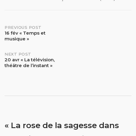
Post
PREVIOUS POST
16 fév « Temps et
musique »
navigation
NEXT POST
20 avr « La télévision,
théâtre de l’instant »
« La rose de la sagesse dans