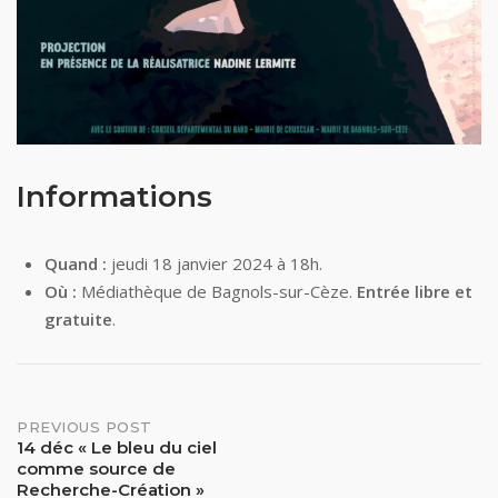
Informations
Quand :
jeudi 18 janvier 2024 à 18h.
Où :
Médiathèque de Bagnols-sur-Cèze.
Entrée libre et
gratuite
.
Post
PREVIOUS POST
14 déc « Le bleu du ciel
comme source de
navigation
Recherche-Création »