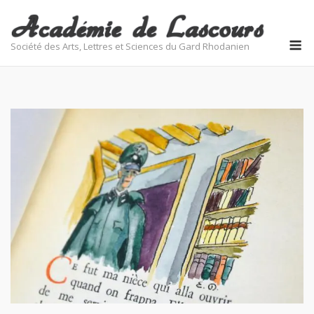
Skip
to
M
content
Société des Arts, Lettres et Sciences du Gard Rhodanien