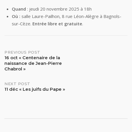
Quand
: jeudi 20 novembre 2025 à 18h
Où :
salle Laure-Pailhon, 8 rue Léon-Alègre à Bagnols-
sur-Cèze.
Entrée libre et gratuite
.
Post
PREVIOUS POST
16 oct « Centenaire de la
naissance de Jean-Pierre
navigation
Chabrol »
NEXT POST
11 déc « Les juifs du Pape »