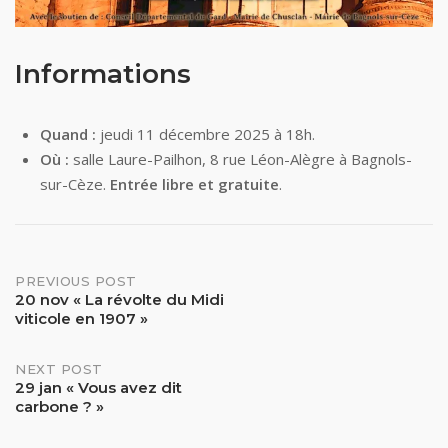
Informations
Quand :
jeudi 11 décembre 2025 à 18h.
Où :
salle Laure-Pailhon, 8 rue Léon-Alègre à Bagnols-
sur-Cèze.
Entrée libre et gratuite
.
Post
PREVIOUS POST
20 nov « La révolte du Midi
viticole en 1907 »
navigation
NEXT POST
29 jan « Vous avez dit
carbone ? »